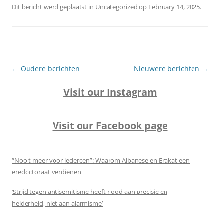
Dit bericht werd geplaatst in
Uncategorized
op
February 14, 2025
.
Berichtnavigatie
←
Oudere berichten
Nieuwere berichten
→
Visit our Instagram
Visit our Facebook page
“Nooit meer voor iedereen”: Waarom Albanese en Erakat een
eredoctoraat verdienen
‘Strijd tegen antisemitisme heeft nood aan precisie en
helderheid, niet aan alarmisme’