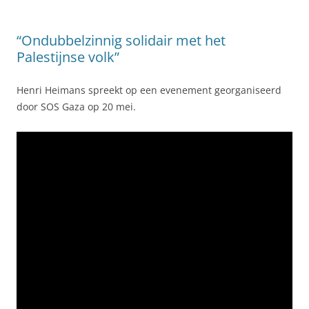
“Ondubbelzinnig solidair met het
Palestijnse volk”
Henri Heimans spreekt op een evenement georganiseerd
door SOS Gaza op 20 mei.