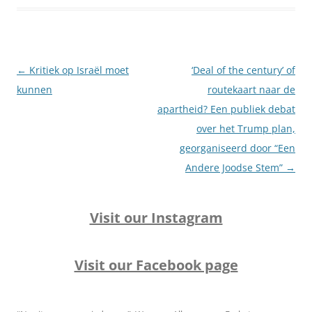
Berichtnavigatie
←
Kritiek op Israël moet
‘Deal of the century’ of
kunnen
routekaart naar de
apartheid? Een publiek debat
over het Trump plan,
georganiseerd door “Een
Andere Joodse Stem”
→
Visit our Instagram
Visit our Facebook page